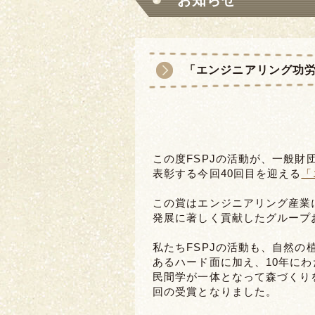
お知らせ
「エンジニアリング功労者
この度FSPJの活動が、一般
表彰する今回40回目を迎える
「
この賞はエンジニアリング産業
発展に著しく貢献したグループ
私たちFSPJの活動も、自然
あるハード面に加え、10年に
民間学が一体となって森づくり
回の受賞となりました。