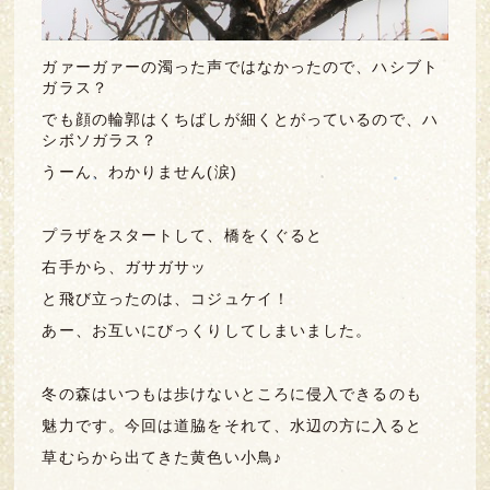
ガァーガァーの濁った声ではなかったので、ハシブト
ガラス？
でも顔の輪郭はくちばしが細くとがっているので、ハ
シボソガラス？
うーん、わかりません(涙)
プラザをスタートして、橋をくぐると
右手から、ガサガサッ
と飛び立ったのは、コジュケイ！
あー、お互いにびっくりしてしまいました。
冬の森はいつもは歩けないところに侵入できるのも
魅力です。今回は道脇をそれて、水辺の方に入ると
草むらから出てきた黄色い小鳥♪